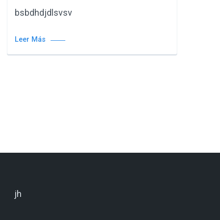
bsbdhdjdlsvsv
Leer Más
jh